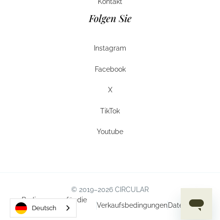
Kontakt
Kontakt
Folgen Sie
Instagram
Instagram
Facebook
Facebook
X
X
TikTok
TikTok
Youtube
Youtube
© 2019–2026 CIRCULAR
Bedingungen für die
Verkaufsbedingungen
Datenschutz
Deutsch
Nutzung