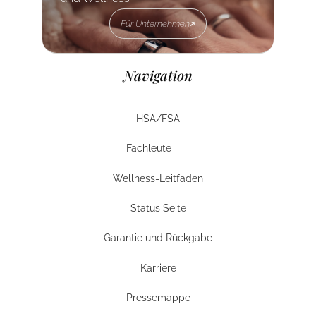
Für Unternehmen
Für Unternehmen
Navigation
HSA/FSA
HSA/FSA
Fachleute
Unternehmen
Wellness-Leitfaden
Wellness-Leitfaden
Status Seite
Status Seite
Garantie und Rückgabe
Garantie und Rückgabe
Karriere
Karriere
Pressemappe
Pressemappe