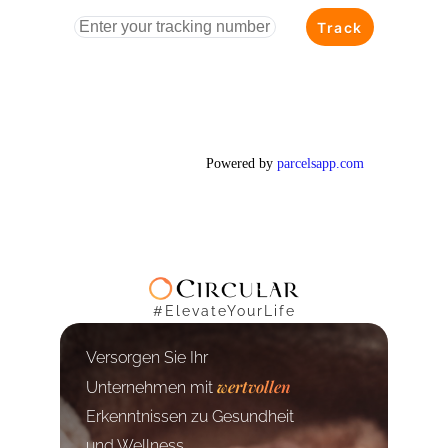
#ElevateYourLife
Versorgen Sie Ihr
wertvollen
Unternehmen mit
Erkenntnissen zu Gesundheit
und Wellness