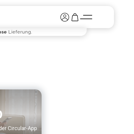
ose
Lieferung.
p
der Circular-App