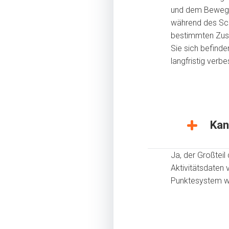
und dem Bewegun
während des Sch
bestimmten Zust
Sie sich befinde
langfristig verb
Kan
Ja, der Großtei
Aktivitätsdaten 
Punktesystem wi