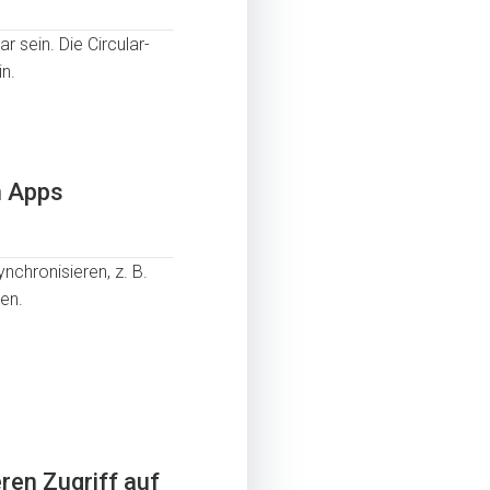
r sein. Die Circular-
in.
n Apps
ynchronisieren, z. B.
gen.
ren Zugriff auf