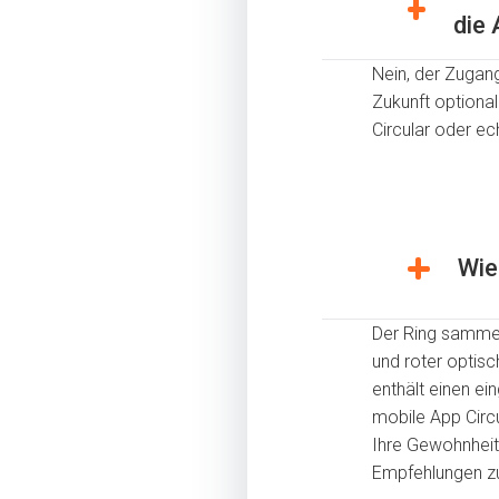
die 
Nein, der Zugang
Zukunft optiona
Circular oder ec
Wie
Der Ring sammelt
und roter optis
enthält einen ei
mobile App Circu
Ihre Gewohnheit
Empfehlungen zu